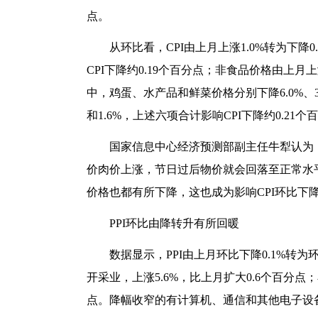
点。
从环比看，CPI由上月上涨1.0%转为下降0
CPI下降约0.19个百分点；非食品价格由上月上涨
中，鸡蛋、水产品和鲜菜价格分别下降6.0%、3.
和1.6%，上述六项合计影响CPI下降约0.21个
国家信息中心经济预测部副主任牛犁认为，
价肉价上涨，节日过后物价就会回落至正常水
价格也都有所下降，这也成为影响CPI环比下
PPI环比由降转升有所回暖
数据显示，PPI由上月环比下降0.1%转
开采业，上涨5.6%，比上月扩大0.6个百分点
点。降幅收窄的有计算机、通信和其他电子设