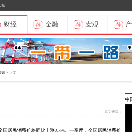
三板
财经
金融
宏观
产
资讯
> 正文
）
原文来源：
全国居民消费价格同比上涨2.3%。一季度，全国居民消费价