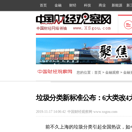
首页
金融
财经
科技
商业
新能源
新
您的位置：
首页
>
金融观察
>
金融
垃圾分类新标准公布：6大类改4
2019-11-17 14:06:42
中国财经观察网·www.xsgou.com
前不久上海的垃圾分类引起全国热议，如