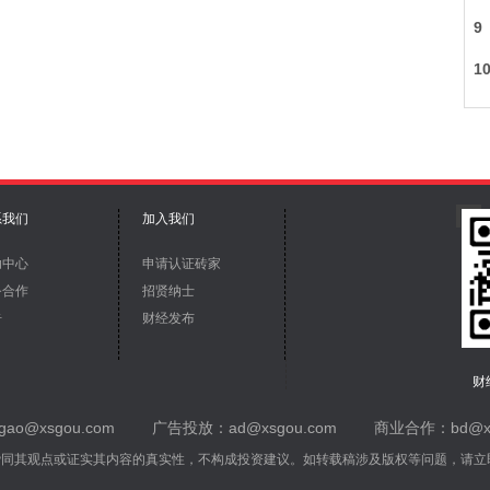
系我们
加入我们
助中心
申请认证砖家
务合作
招贤纳士
告
财经发布
财
ao@xsgou.com
广告投放：ad@xsgou.com
商业合作：bd@xs
赞同其观点或证实其内容的真实性，不构成投资建议。如转载稿涉及版权等问题，请立