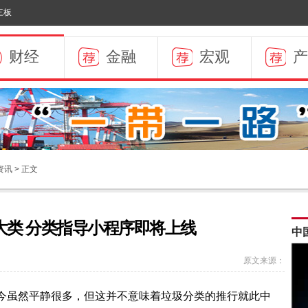
三板
财经
金融
宏观
产
资讯
> 正文
大类 分类指导小程序即将上线
原文来源：
今虽然平静很多，但这并不意味着垃圾分类的推行就此中