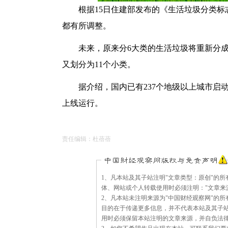
根据15日住建部发布的《生活垃圾分类
都有所调整。
未来，原来分6大类的生活垃圾将重新分
又划分为11个小类。
据介绍，国内已有237个地级以上城市启
上线运行。
责任编辑：杜蓓蓓
版
1、凡本站及其子站注明"文章类型：原创"的
权
体、网站或个人转载使用时必须注明："文章来
与
2、凡本站未注明来源为"中国财经观察网"的
免
目的在于传递更多信息，并不代表本站及其子
责
用时必须保留本站注明的文章来源，并自负法