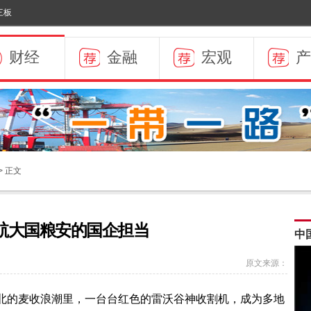
三板
财经
金融
宏观
产
> 正文
航大国粮安的国企担当
原文来源：
北的麦收浪潮里，一台台红色的雷沃谷神收割机，成为多地