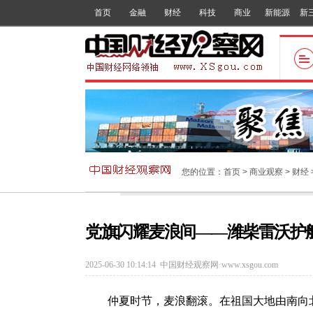
首页
金融
财经
科技
商业
新能源
新
您的位置：
首页
>
商业观察
>
财经
党旗闪耀麦浪间——潍柴雷沃护
2025-06-30 10:14:14
中国财经观察网·www.xsgou.com
仲夏时节，麦浪翻滚。在祖国大地由南向