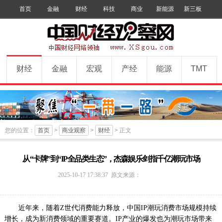
首页
金融
财经
科技
商业
新能源
新三板
手机版
数字报
订阅
财经
金融
宏观
产经
能源
TMT
您的位置：
首页
>
商业观察
>
财经
> 正文
从“卡牌”到“IP全品类生态”，杰森娱乐剑指千亿潮玩市场
中
2025-10-17 17:38:37
原文来源：
国
财
经
近年来，随着Z世代消费能力释放，中国IP潮玩消费市场规模持续
观
增长，成为新消费领域的重要赛道。IP产业的爆发也为潮玩市场带来