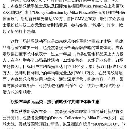
初，杰森娱乐携手迪士尼以及国际知名插画师Mika Pikazo在上海百联
ZX创趣场打造了“Disney Collection by Mika Pikazo缤纷无界限时快闪&
插画展”。活动首日曝光量达302万，首日GMV近30万，吸引了众多迪
士尼粉丝与泛二次元爱好者到场看展、参与签售、“吃谷”、打卡，掀
起了新的打卡热潮。
这样一场跨界活动不仅是杰森娱乐多维重构消费者IP体验、构建
品牌心智的重要一环，也是杰森娱乐全新品牌战略的重要体现。杰森
娱乐集团董事长林俊表示，过去一年里，持续在营销和品牌上大力投
入，在今年举办了16场品牌活动，22场签售会、16场异业合作、21场
主题快闪，目标用户年均曝光量达到17.14亿次，累计获取目标户187.8
万人，品牌对目标用户的年均曝光量达到3861.1万次。在品牌战略层
面，杰森娱乐会聚焦用户需求，通过深度运营，构建内容、产品、渠
道与体验深度融合、可持续进化的IP宇宙生态，致力于成为IP文化生
活方式的引领者。
积极布局多元品类，携手战略伙伴共建IP体验生态
本次秋季新品发布会上，杰森娱乐多款即将上市的系列新品首次
公开亮相，包括备受期待的Disney Collection by Mika Pikazo系列、星
球大战、漫威等国际顶级IP新品，以及潮流向玩具“MONSMOTO”、咔