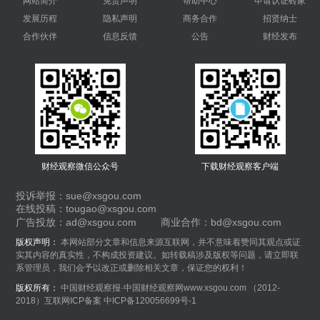
网站简介
免责声明
帮助中心
申请认证砖家
发展历程
隐私声明
商务合作
招贤纳士
合作伙伴
信息反馈
公告
财经发布
财经观察微信公众号
下载财经观察客户端
投诉举报：sue@xsgou.com
在线投稿：tougao@xsgou.com
广告投放：ad@xsgou.com
商业合作：bd@xsgou.com
版权声明：
本网站部分文章和信息来源互联网，并不意味着赞同其观点或证
实其内容的真实性，不构成投资建议。如转载稿涉及版权等问题，请立即联
系管理员，我们会予以改正或删除相关文章，保证您的权利！
版权所有：
中国财经观察报·中国财经观察网www.xsgou.com （2012-
2018）互联网ICP备案 中ICP备120056699号-1