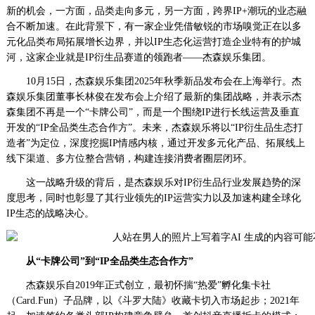
察
新的机会，一方面，品类走向多元，另一方面，跨界IP+潮玩的业态融
网
合不断加速。在此背景下，有一家企业凭借敏锐的市场嗅觉正在以多
·www.xsgou.com
元化品类布局拓展增长边界，并以IP生态化运营打造企业特有的护城
河，这家企业就是IP衍生品赛道的领跑者——杰森娱乐集团。
10月15日，杰森娱乐集团2025年秋季新品发布会在上海举行。杰
森娱乐集团董事长林俊在发布会上介绍了最新的集团战略，并表示杰
森集团不再是一个“卡牌公司”，而是一个围绕IP进行长线运营及垂直
开发的“IP全品类生态合作方”。未来，杰森娱乐将以“IP衍生品生态打
造者”为定位，深度挖掘IP情感内核，通过开发多元化产品、拓展线上
线下渠道、多方位整合营销，构建连接消费者圈层闭环。
这一战略升级的背后，是杰森娱乐对IP衍生品行业发展趋势的深
度思考，同时也彰显了其行业领先的IP运营实力以及加速构建全球化
IP生态的战略决心。
从“卡牌公司”到“IP全品类生态合作方”
杰森娱乐自2019年正式创立，最初怀揣“热爱”孵化集卡社
（Card.Fun）子品牌，以《斗罗大陆》收藏卡切入市场起步；2021年