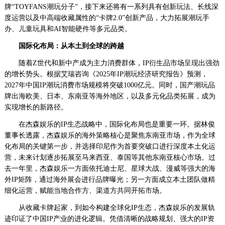
牌“TOYFANS潮玩分子”，接下来还将有一系列具有创新玩法、长线深
度运营以及中高端收藏属性的“卡牌2.0”创新产品，大力拓展潮玩手
办、儿童玩具和AI智能硬件等多元品类。
国际化布局：从本土到全球的跨越
随着Z世代和新中产成为主力消费群体，IP衍生品市场呈现出强劲
的增长势头。根据艾瑞咨询《2025年IP潮玩经济研究报告》预测，
2027年中国IP潮玩消费市场规模将突破1000亿元。同时，国产潮玩品
牌出海欧美、日本、东南亚等海外地区，以及多元化品类拓展，成为
实现增长的新路径。
在杰森娱乐的IP生态战略中，国际化布局也是重要一环。据林俊
董事长透露，杰森娱乐的海外策略核心是聚焦东南亚市场，作为全球
化布局的关键第一步，并选择印尼作为首要突破口进行深度本土化运
营，未来计划逐步拓展至马来西亚、泰国等其他东南亚核心市场。过
去一年里，杰森娱乐一方面依托迪士尼、星球大战、漫威等强大的海
外IP矩阵，通过海外展会进行品牌曝光；另一方面成立本土团队做精
细化运营，赋能当地合作方、渠道方共同开拓市场。
从收藏卡牌起家，到如今构建全球化IP生态，杰森娱乐的发展轨
迹印证了中国IP产业的进化逻辑。凭借清晰的战略规划、强大的IP资