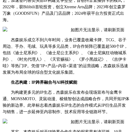
起，加速签约各类头部IP构建竞争壁垒，首创抖音直播拆卡的模式；
2022年，获Bilibili首轮投资，创立Xtreme Arts品牌；2023年创立森罗
万象（GOODSFUN）产品及门店品牌；2024年获平台方投资正式出
海。
杰森娱乐成立不到六年时间，业务已覆盖收藏卡牌、TCG、谷子
周边、手办、毛绒、玩具等多元品类，IP合作矩阵已覆盖超500个IP，
包括《迪士尼系列》、《迪士尼公主系列》、《迪士尼疯狂动物城系
列》、《时光代理人》、《天官赐福》、《罗小黑战记》、《吉伊卡
哇》等热门IP。凭借“IP+产品+内容+渠道”的运营战略，杰森娱乐迅速
发展为布局全球的综合型文化娱乐集团。
生态构建：IP跨界融合与AI科技赋能
为构建更多元的IP生态，杰森娱乐在发布会现场宣布与金鹰卡
通、MONSMOTO、灵鼠动漫、棱镜智创达成战略合作，共同开拓IP体
验的新边界。此举标志着杰森娱乐IP生态的合作模式从IP衍生品开发
与销售，进一步延伸至内容制作、技术应用等全链路环节。
其实，杰森娱乐对于IP跨界合作生态的探索早有迹可循。10月