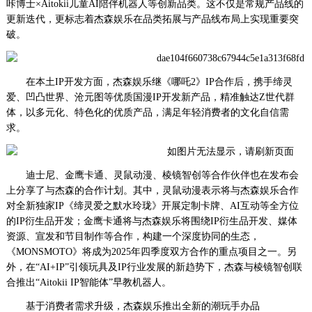
咔博士×Aitokii儿童AI陪伴机器人等创新品类。这不仅是常规产品线的
更新迭代，更标志着杰森娱乐在品类拓展与产品线布局上实现重要突
破。
在本土IP开发方面，杰森娱乐继《哪吒2》IP合作后，携手缔灵
爱、凹凸世界、沧元图等优质国漫IP开发新产品，精准触达Z世代群
体，以多元化、特色化的优质产品，满足年轻消费者的文化自信需
求。
迪士尼、金鹰卡通、灵鼠动漫、棱镜智创等合作伙伴也在发布会
上分享了与杰森的合作计划。其中，灵鼠动漫表示将与杰森娱乐合作
对全新独家IP《缔灵爱之默水玲珑》开展定制卡牌、AI互动等全方位
的IP衍生品开发；金鹰卡通将与杰森娱乐将围绕IP衍生品开发、媒体
资源、宣发和节目制作等合作，构建一个深度协同的生态，
《MONSMOTO》将成为2025年四季度双方合作的重点项目之一。另
外，在“AI+IP”引领玩具及IP行业发展的新趋势下，杰森与棱镜智创联
合推出“Aitokii IP智能体”早教机器人。
基于消费者需求升级，杰森娱乐推出全新的潮玩手办品