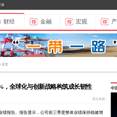
三板
财经
金融
宏观
产
> 正文
57%，全球化与创新战略构筑成长韧性
原文来源：
季度业绩报告。报告显示，公司前三季度整体业绩保持稳健增