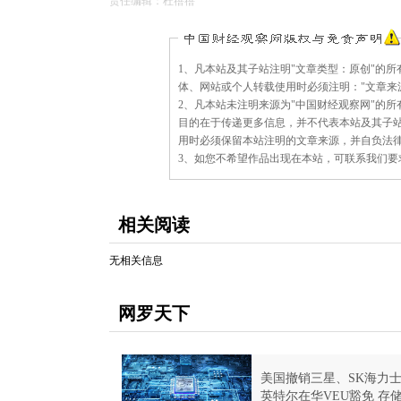
责任编辑：杜蓓蓓
版
1、凡本站及其子站注明"文章类型：原创"的
权
体、网站或个人转载使用时必须注明："文章来
与
2、凡本站未注明来源为"中国财经观察网"的
免
目的在于传递更多信息，并不代表本站及其子
责
用时必须保留本站注明的文章来源，并自负法
声
3、如您不希望作品出现在本站，可联系我们要求撤下您
明：
相关阅读
无相关信息
网罗天下