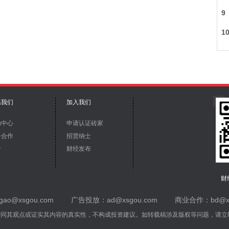
系我们
加入我们
助中心
申请认证砖家
务合作
招贤纳士
告
财经发布
财
ao@xsgou.com
广告投放：ad@xsgou.com
商业合作：bd@xs
赞同其观点或证实其内容的真实性，不构成投资建议。如转载稿涉及版权等问题，请立