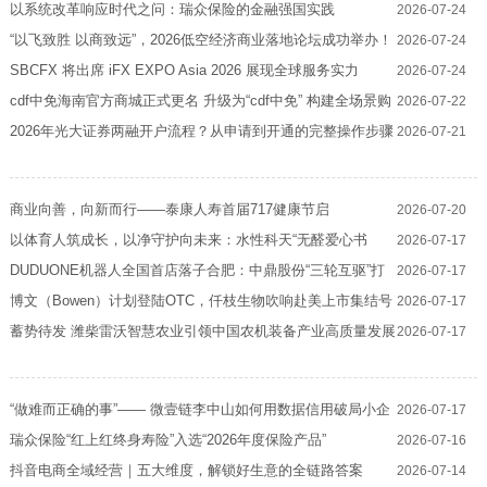
以系统改革响应时代之问：瑞众保险的金融强国实践
2026-07-24
“以飞致胜 以商致远”，2026低空经济商业落地论坛成功举办！
2026-07-24
SBCFX 将出席 iFX EXPO Asia 2026 展现全球服务实力
2026-07-24
cdf中免海南官方商城正式更名 升级为“cdf中免” 构建全场景购
2026-07-22
物生态
2026年光大证券两融开户流程？从申请到开通的完整操作步骤
2026-07-21
商业向善，向新而行——泰康人寿首届717健康节启
2026-07-20
以体育人筑成长，以净守护向未来：水性科天“无醛爱心书
2026-07-17
架”公益项目正式启航
DUDUONE机器人全国首店落子合肥：中鼎股份“三轮互驱”打
2026-07-17
通人形机器人产业闭环
博文（Bowen）计划登陆OTC，仟枝生物吹响赴美上市集结号
2026-07-17
蓄势待发 潍柴雷沃智慧农业引领中国农机装备产业高质量发展
2026-07-17
“做难而正确的事”—— 微壹链李中山如何用数据信用破局小企
2026-07-17
业融资困局
瑞众保险“红上红终身寿险”入选“2026年度保险产品”
2026-07-16
抖音电商全域经营｜五大维度，解锁好生意的全链路答案
2026-07-14