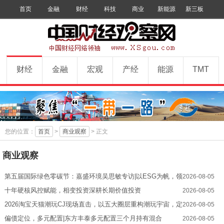
首页
金融
财经
科技
商业
新能源
新三板
手机版
数字报
订阅
财经
金融
宏观
产经
能源
TMT
您的位置：
首页
>
商业观察
> 正文
商业观察
第五届国际绿色零碳节：嘉盛环境吴思敏专访|以ESG为帆，领
2026-08-05
航全球工业绿色转型
十年硬核风控赋能，相变投资深耕长期价值投资
2026-08-05
2026淘宝天猫潮玩CJ现场直击，以五大圈层重构潮玩宇宙，定
2026-08-05
义情绪消费新范式
偏债定位，多元配置|东方丰泰多元配置三个月持有混合
2026-08-05