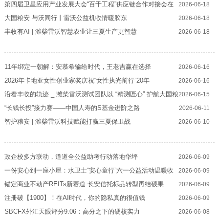
第四届卫星应用产业发展大会“百千工程”供应链合作对接会在
2026-06-18
眉重磅启幕
大国粮安 与沃同行丨雷沃公益机收情暖胶东
2026-06-18
丰收有AI | 潍柴雷沃智慧农业让三夏生产更智慧
2026-06-18
11年绑定一朝解：安慕希输给时代，王老吉赢在选择
2026-06-16
2026年卡地亚女性创业家奖庆祝“女性执光前行”20年
2026-06-16
沿着丰收的轨迹 _ 潍柴雷沃测试团队以 “精测匠心” 护航大国粮
2026-06-15
安
“长钱长投”接力赛——中国人寿的S基金进阶之路
2026-06-11
智护粮安 | 潍柴雷沃科技赋能打赢三夏保卫战
2026-06-10
政企校多方联动，道道全公益助考行动落地华坪
2026-06-09
一份安心到一座小屋：水卫士“安心童行”六一公益活动温暖收
2026-06-09
官
锚定商业不动产REITs新赛道 长安信托标品转型再结硕果
2026-06-09
注册破【1900】！在AI时代，你的隐私真的很值钱
2026-06-09
SBCFX外汇天眼评分9.06：高分之下的硬核实力
2026-06-08