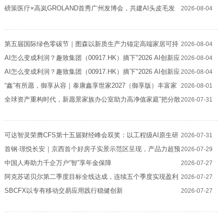
（FOF）正在发售中
磅策医疗×高岚GROLAND首秀广州发博会，共建AI头皮毛发
2026-08-04
健康全链路解决方案
第五届国际绿色零碳节｜图森以新质生产力锚定高端家居可持
2026-08-04
续发展之路
AI怎么变成利润？趣致集团（00917.HK）摘下"2026 AI创新应
2026-08-04
用先锋奖"
AI怎么变成利润？趣致集团（00917.HK）摘下"2026 AI创新应
2026-08-04
用先锋奖"
“鑫”有所愿，御享从容｜泰康鑫享世家2027（御享版）丰富家
2026-08-01
庭财富新选择
全球资产重构时代，新愿景家族办公室助力高净值家庭”把分散
2026-07-31
问题集中解决“
可达智灵荣膺CFS第十五届财经峰会双奖：以工程级AI原生研
2026-07-31
发重写下一代研发"基础设施"
首钢·璟悦长安｜京西首个好房子实景示范区呈现，产品力超预
2026-07-29
期兑现
中国人寿助力千企万户“智”享年金保障
2026-07-27
阿克苏诺贝尔第二季度目标全线达成，连续五个季度实现盈利
2026-07-27
提升
SBCFX以专有移动交易应用践行稳健创新
2026-07-27