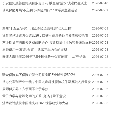
长安信托慈善信托项目多点开花 以金融“活水”浇灌民生沃土
2026-07-10
瑞众保险开展“不忘初心·保险同行”“7.8”系列主题活动
2026-07-09
聚焦“十五五”开局，瑞众保险全面推进“七大工程”
2026-07-09
证券资讯渠道怎么选2026：口碑可信度验证与资质核验指南
2026-07-09
东证期货与腾讯云达成战略合作 共建期货行业数智升级新标杆
2026-07-08
康师傅用一张"新地图"，跳出产品内卷的游戏
2026-07-08
泰康人寿响应2026年“7.8全国保险公众宣传日”，以“守护无
2026-07-08
声”传递行业温度
瑞众保险旗下保险资管公司跻身IPE全球资管500强
2026-07-07
从办公室到产业一线，中国人寿科技保险核保深度融入行业发
2026-07-07
展
康师傅拓界：方便面不止于爆款
2026-07-06
量子力学与意识之间的关系| 赵杰 | 量子意识
2026-07-03
清华设计院携中国馆亮相2026世界建筑师大会
2026-07-03