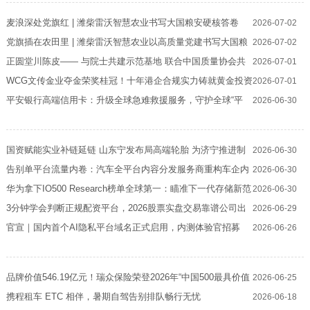
麦浪深处党旗红 | 潍柴雷沃智慧农业书写大国粮安硬核答卷
2026-07-02
党旗插在农田里 | 潍柴雷沃智慧农业以高质量党建书写大国粮
2026-07-02
安新实践
正圆堂川陈皮—— 与院士共建示范基地 联合中国质量协会共
2026-07-01
制陈皮标准
WCG文传金业夺金荣奖桂冠！十年港企合规实力铸就黄金投资
2026-07-01
安全壁垒
平安银行高端信用卡：升级全球急难救援服务，守护全球“平
2026-06-30
安”契约
国资赋能实业补链延链 山东宁发布局高端轮胎 为济宁推进制
2026-06-30
造强市建设贡献国企力量
告别单平台流量内卷：汽车全平台内容分发服务商重构车企内
2026-06-30
容营销打法
华为拿下IO500 Research榜单全球第一：瞄准下一代存储新范
2026-06-30
式，提前锚定Agentic AI存储未来
3分钟学会判断正规配资平台，2026股票实盘交易靠谱公司出
2026-06-29
炉
官宣｜国内首个AI隐私平台域名正式启用，内测体验官招募
2026-06-26
中！
品牌价值546.19亿元！瑞众保险荣登2026年“中国500最具价值
2026-06-25
品牌”
携程租车 ETC 相伴，暑期自驾告别排队畅行无忧
2026-06-18