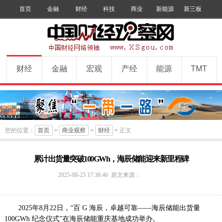
首页
金融
财经
科技
商业
新能源
新三板
手机版
数字报
订阅
财经
金融
宏观
产经
能源
TMT
您的位置：
首页
>
商业观察
>
财经
> 正文
累计出货量突破100GWh，海辰储能迎来新里程碑
中
2025-08-25 17:38:46
原文来源：
国
财
经
2025年8月22日，“百 G 海辰，卓越可靠——海辰储能出货量
观
100GWh 纪念仪式”在海辰储能重庆基地成功举办。