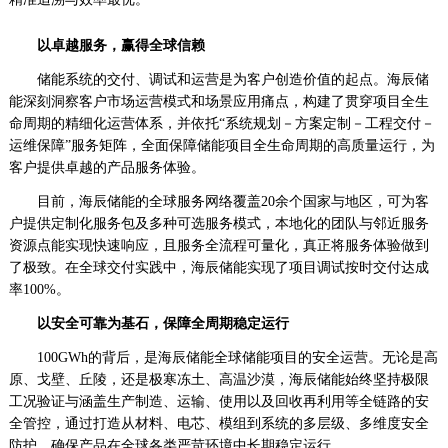
以卓越服务，赢得全球信赖
储能系统的交付、调试和运营是为客户创造价值的起点。海辰储
能深刻洞察客户市场运营模式和场景应用痛点，构建了贯穿项目全生
命周期的精细化运营体系，并依托“系统规划－方案定制－工程交付－
运维保障”服务矩阵，全面保障储能项目全生命周期的高质量运行，为
客户提供卓越的产品服务体验。
目前，海辰储能的全球服务网络覆盖20余个国家与地区，可为客
户提供定制化服务包及多种可选服务模式，本地化的团队与邻近服务
资源点能实现快速响应，且服务全流程可量化，真正将服务体验做到
了极致。在全球交付实践中，海辰储能实现了项目调试按时交付达成
率100%。
以安全可靠为基石，保障全周期稳定运行
100GWh的背后，是海辰储能全球储能项目的安全运营。无论是高
原、戈壁、丘陵，还是极寒冻土、高温沙漠，海辰储能始终坚持极限
工况验证与涵盖生产制造、运输、使用以及回收再利用等全链路的安
全管控，通过打造从材料、电芯、模组到系统的多层级、多维度安全
防护，确保产品在全球各类严苛环境中长期稳定运行。