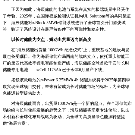
正因为如此，海辰储能的电池与系统在真实的极端场景中经受住
了考验。2025年，在国际权威检测认证机构UL Solutions等的共同见证
下，海辰储能对∞Block 5MWh储能系统进行了全球首次开门燃烧试
验，验证了系统设计在最严苛条件下的可靠性和稳定性。
以长时储能为支点，撬动出货量迈向新高度
在“海辰储能出货量 100GWh 纪念仪式”上，重庆基地的建设与发
展也备受瞩目。作为海辰储能布局西南的战略支点，依托重庆智能工
厂的第四代高效率锂电智能制造产线，海辰储能全球首款千安时长时
储能专用电池——∞Cell 1175Ah 已于今年6月量产下线。
搭载该款电池的∞Power 6.25MWh 4h 储能系统将于2025年第四季
度实现全球项目交付，未来有望成为长时储能市场的标杆，为全球绿
色能源转型提供助力。
对海辰储能而言，出货量100GWh是一个新的起点。在全球储能市
场纷纷向长时储能发展的趋势之下，海辰储能将坚定专注储能，以技
术创新和全球化布局战略为驱动，为全球向高质量绿色能源转型提
供“海辰方案”。