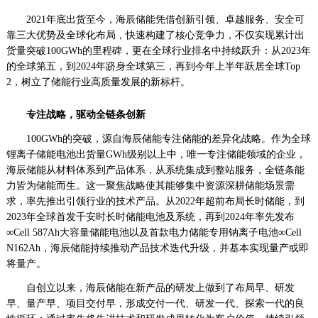
察
2021年底出货至今，海辰储能凭借创新引领、卓越服务、安全可
网
靠三大优势及全球化布局，快速构建了核心竞争力，不仅实现累计出
·www.xsgou.com
货量突破100GWh的里程碑，更在全球行业排名中持续跃升：从2023年
的全球第五，到2024年跻身全球第三，再到今年上半年跃居全球Top
2，树立了储能行业高质量发展的新标杆。
专注战略，驱动全链条创新
100GWh的突破，源自海辰储能专注储能的差异化战略。作为全球
锂离子储能电池出货量GWh级别以上中，唯一专注储能领域的企业，
海辰储能从材料体系到产品体系，从系统集成到整站服务，全链条能
力皆为储能而生。这一聚焦战略使其能够集中资源深耕储能场景需
求，率先推出引领行业的技术产品。从2022年超前布局长时储能，到
2023年全球首发千安时长时储能电池及系统，再到2024年率先发布
∞Cell 587Ah大容量储能电池以及首款电力储能专用钠离子电池∞Cell
N162Ah，海辰储能持续推动产品技术迭代升级，并基本实现量产或即
将量产。
自创立以来，海辰储能在新产品的研发上做到了布局早、研发
早、量产早、项目交付早，形成交付一代、研发一代、探索一代的良