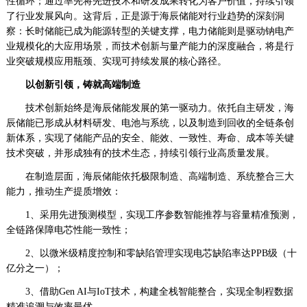
性循环；通过率先将先进技术和研发成果转化为客户价值，持续引领
了行业发展风向。这背后，正是源于海辰储能对行业趋势的深刻洞
察：长时储能已成为能源转型的关键支撑，电力储能则是驱动钠电产
业规模化的大应用场景，而技术创新与量产能力的深度融合，将是行
业突破规模应用瓶颈、实现可持续发展的核心路径。
以创新引领，铸就高端制造
技术创新始终是海辰储能发展的第一驱动力。依托自主研发，海
辰储能已形成从材料研发、电池与系统，以及制造到回收的全链条创
新体系，实现了储能产品的安全、能效、一致性、寿命、成本等关键
技术突破，并形成独有的技术生态，持续引领行业高质量发展。
在制造层面，海辰储能依托极限制造、高端制造、系统整合三大
能力，推动生产提质增效：
1、采用先进预测模型，实现工序参数智能推荐与容量精准预测，
全链路保障电芯性能一致性；
2、以微米级精度控制和零缺陷管理实现电芯缺陷率达PPB级（十
亿分之一）；
3、借助Gen AI与IoT技术，构建全栈智能整合，实现全制程数据
精准追溯与效率最优。