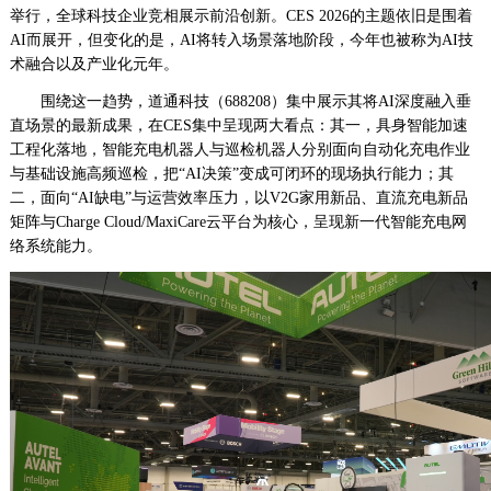
观
举行，全球科技企业竞相展示前沿创新。CES 2026的主题依旧是围着
察
AI而展开，但变化的是，AI将转入场景落地阶段，今年也被称为AI技
网
术融合以及产业化元年。
·www.xsgou.com
围绕这一趋势，道通科技（688208）集中展示其将AI深度融入垂
直场景的最新成果，在CES集中呈现两大看点：其一，具身智能加速
工程化落地，智能充电机器人与巡检机器人分别面向自动化充电作业
与基础设施高频巡检，把“AI决策”变成可闭环的现场执行能力；其
二，面向“AI缺电”与运营效率压力，以V2G家用新品、直流充电新品
矩阵与Charge Cloud/MaxiCare云平台为核心，呈现新一代智能充电网
络系统能力。