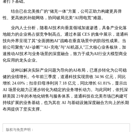
署打下基础。
结合已在北美推广的“储充一体”方案，公司正助力构建更具弹
性、更高效的补能网络，协同破局北美“AI用电荒”难题。
业内人士分析，随着AI技术向垂直领域加速渗透，具备产业化落
地能力的企业将占据竞争制高点。通过本届 CES 的集中展示，道通科
技向外界呈现了其“全面拥抱AI”战略在垂直场景中的阶段性成果。当
前公司聚焦“AI+诊断”“AI+充电”与“AI机器人”三大核心业务板块，加
速推动AI技术与业务场景的深度融合，致力于成为AI行业大模型商业
化应用的龙头企业。
这种以解决实际产业问题为导向的AI布局，已逐步转化为公司稳
健的业绩增长。今年前三季度，道通科技实现营收 34.96 亿元，同比
增长 24.69%；扣非归母净利润 7.18 亿元，同比增长 61.81%，显示出
AI 场景化能力正逐步转化为稳定的业务增长动力。与此同时，依托深
耕美国 21年的本地化销售与服务体系，道通科技在北美市场已构建可
持续扩展的业务基础，也为其在 AI 与基础设施深度融合方向上的长期
布局提供了坚实支撑。
责
版权与免责声明：
任