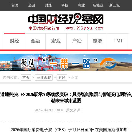
首页
金融
财经
科技
商业
新能源
新三板
手机版
数字报
订阅
财经
金融
宏观
产经
能源
TMT
您的位置：
首页
>
商业观察
>
财经
> 正文
道通科技CES 2026展示AI系统级突破：具身智能集群与智能充电网络勾
勒未来城市蓝图
中
2026-01-09 10:30:40
原文来源：
国
财
经
2026年国际消费电子展（CES）于1月6日至9日在美国拉斯维加斯